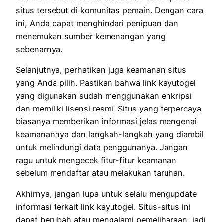
situs tersebut di komunitas pemain. Dengan cara
ini, Anda dapat menghindari penipuan dan
menemukan sumber kemenangan yang
sebenarnya.
Selanjutnya, perhatikan juga keamanan situs
yang Anda pilih. Pastikan bahwa link kayutogel
yang digunakan sudah menggunakan enkripsi
dan memiliki lisensi resmi. Situs yang terpercaya
biasanya memberikan informasi jelas mengenai
keamanannya dan langkah-langkah yang diambil
untuk melindungi data penggunanya. Jangan
ragu untuk mengecek fitur-fitur keamanan
sebelum mendaftar atau melakukan taruhan.
Akhirnya, jangan lupa untuk selalu mengupdate
informasi terkait link kayutogel. Situs-situs ini
dapat berubah atau mengalami pemeliharaan, jadi