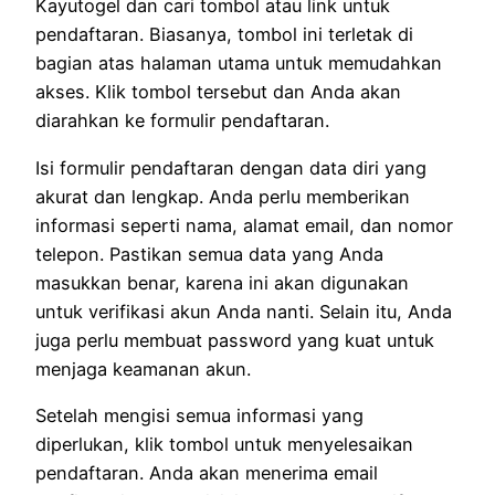
Kayutogel dan cari tombol atau link untuk
pendaftaran. Biasanya, tombol ini terletak di
bagian atas halaman utama untuk memudahkan
akses. Klik tombol tersebut dan Anda akan
diarahkan ke formulir pendaftaran.
Isi formulir pendaftaran dengan data diri yang
akurat dan lengkap. Anda perlu memberikan
informasi seperti nama, alamat email, dan nomor
telepon. Pastikan semua data yang Anda
masukkan benar, karena ini akan digunakan
untuk verifikasi akun Anda nanti. Selain itu, Anda
juga perlu membuat password yang kuat untuk
menjaga keamanan akun.
Setelah mengisi semua informasi yang
diperlukan, klik tombol untuk menyelesaikan
pendaftaran. Anda akan menerima email