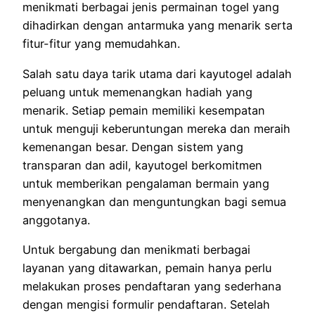
menikmati berbagai jenis permainan togel yang
dihadirkan dengan antarmuka yang menarik serta
fitur-fitur yang memudahkan.
Salah satu daya tarik utama dari kayutogel adalah
peluang untuk memenangkan hadiah yang
menarik. Setiap pemain memiliki kesempatan
untuk menguji keberuntungan mereka dan meraih
kemenangan besar. Dengan sistem yang
transparan dan adil, kayutogel berkomitmen
untuk memberikan pengalaman bermain yang
menyenangkan dan menguntungkan bagi semua
anggotanya.
Untuk bergabung dan menikmati berbagai
layanan yang ditawarkan, pemain hanya perlu
melakukan proses pendaftaran yang sederhana
dengan mengisi formulir pendaftaran. Setelah