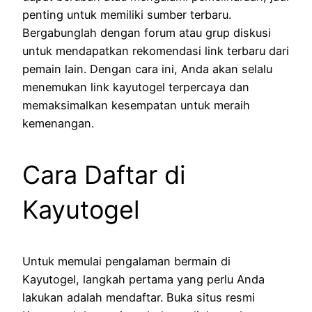
penting untuk memiliki sumber terbaru.
Bergabunglah dengan forum atau grup diskusi
untuk mendapatkan rekomendasi link terbaru dari
pemain lain. Dengan cara ini, Anda akan selalu
menemukan link kayutogel terpercaya dan
memaksimalkan kesempatan untuk meraih
kemenangan.
Cara Daftar di
Kayutogel
Untuk memulai pengalaman bermain di
Kayutogel, langkah pertama yang perlu Anda
lakukan adalah mendaftar. Buka situs resmi