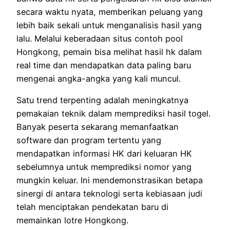
secara waktu nyata, memberikan peluang yang
lebih baik sekali untuk menganalisis hasil yang
lalu. Melalui keberadaan situs contoh pool
Hongkong, pemain bisa melihat hasil hk dalam
real time dan mendapatkan data paling baru
mengenai angka-angka yang kali muncul.
Satu trend terpenting adalah meningkatnya
pemakaian teknik dalam memprediksi hasil togel.
Banyak peserta sekarang memanfaatkan
software dan program tertentu yang
mendapatkan informasi HK dari keluaran HK
sebelumnya untuk memprediksi nomor yang
mungkin keluar. Ini mendemonstrasikan betapa
sinergi di antara teknologi serta kebiasaan judi
telah menciptakan pendekatan baru di
memainkan lotre Hongkong.