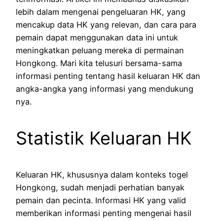
lebih dalam mengenai pengeluaran HK, yang
mencakup data HK yang relevan, dan cara para
pemain dapat menggunakan data ini untuk
meningkatkan peluang mereka di permainan
Hongkong. Mari kita telusuri bersama-sama
informasi penting tentang hasil keluaran HK dan
angka-angka yang informasi yang mendukung
nya.
Statistik Keluaran HK
Keluaran HK, khususnya dalam konteks togel
Hongkong, sudah menjadi perhatian banyak
pemain dan pecinta. Informasi HK yang valid
memberikan informasi penting mengenai hasil