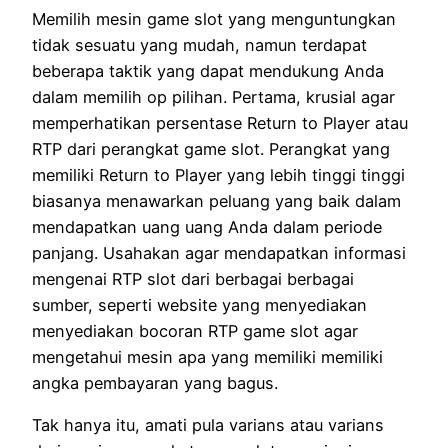
Memilih mesin game slot yang menguntungkan
tidak sesuatu yang mudah, namun terdapat
beberapa taktik yang dapat mendukung Anda
dalam memilih op pilihan. Pertama, krusial agar
memperhatikan persentase Return to Player atau
RTP dari perangkat game slot. Perangkat yang
memiliki Return to Player yang lebih tinggi tinggi
biasanya menawarkan peluang yang baik dalam
mendapatkan uang uang Anda dalam periode
panjang. Usahakan agar mendapatkan informasi
mengenai RTP slot dari berbagai berbagai
sumber, seperti website yang menyediakan
menyediakan bocoran RTP game slot agar
mengetahui mesin apa yang memiliki memiliki
angka pembayaran yang bagus.
Tak hanya itu, amati pula varians atau varians