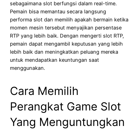
sebagaimana slot berfungsi dalam real-time.
Pemain bisa memantau secara langsung
performa slot dan memilih apakah bermain ketika
momen mesin tersebut menyajikan persentase
RTP yang lebih baik. Dengan mengerti slot RTP,
pemain dapat mengambil keputusan yang lebih
lebih baik dan meningkatkan peluang mereka
untuk mendapatkan keuntungan saat
menggunakan.
Cara Memilih
Perangkat Game Slot
Yang Menguntungkan