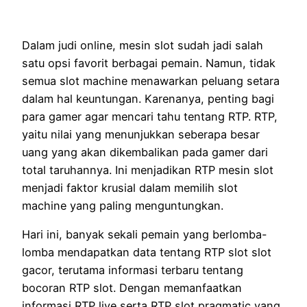
Dalam judi online, mesin slot sudah jadi salah
satu opsi favorit berbagai pemain. Namun, tidak
semua slot machine menawarkan peluang setara
dalam hal keuntungan. Karenanya, penting bagi
para gamer agar mencari tahu tentang RTP. RTP,
yaitu nilai yang menunjukkan seberapa besar
uang yang akan dikembalikan pada gamer dari
total taruhannya. Ini menjadikan RTP mesin slot
menjadi faktor krusial dalam memilih slot
machine yang paling menguntungkan.
Hari ini, banyak sekali pemain yang berlomba-
lomba mendapatkan data tentang RTP slot slot
gacor, terutama informasi terbaru tentang
bocoran RTP slot. Dengan memanfaatkan
informasi RTP live serta RTP slot pragmatic yang