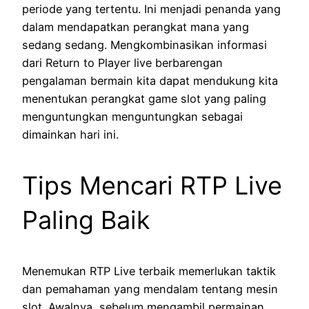
periode yang tertentu. Ini menjadi penanda yang
dalam mendapatkan perangkat mana yang
sedang sedang. Mengkombinasikan informasi
dari Return to Player live berbarengan
pengalaman bermain kita dapat mendukung kita
menentukan perangkat game slot yang paling
menguntungkan menguntungkan sebagai
dimainkan hari ini.
Tips Mencari RTP Live
Paling Baik
Menemukan RTP Live terbaik memerlukan taktik
dan pemahaman yang mendalam tentang mesin
slot. Awalnya, sebelum mengambil permainan,