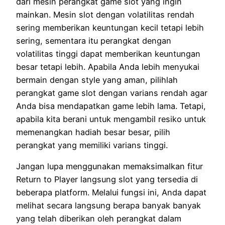
dari mesin perangkat game slot yang ingin
mainkan. Mesin slot dengan volatilitas rendah
sering memberikan keuntungan kecil tetapi lebih
sering, sementara itu perangkat dengan
volatilitas tinggi dapat memberikan keuntungan
besar tetapi lebih. Apabila Anda lebih menyukai
bermain dengan style yang aman, pilihlah
perangkat game slot dengan varians rendah agar
Anda bisa mendapatkan game lebih lama. Tetapi,
apabila kita berani untuk mengambil resiko untuk
memenangkan hadiah besar besar, pilih
perangkat yang memiliki varians tinggi.
Jangan lupa menggunakan memaksimalkan fitur
Return to Player langsung slot yang tersedia di
beberapa platform. Melalui fungsi ini, Anda dapat
melihat secara langsung berapa banyak banyak
yang telah diberikan oleh perangkat dalam