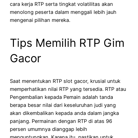
cara kerja RTP serta tingkat volatilitas akan
menolong peserta dalam menggali lebih jauh
mengenai pilihan mereka.
Tips Memilih RTP Gim
Gacor
Saat menentukan RTP slot gacor, krusial untuk
memperhatikan nilai RTP yang tersedia. RTP atau
Pengembalian kepada Pemain adalah tanda
berapa besar nilai dari keseluruhan judi yang
akan dikembalikan kepada anda dalam jangka
panjang. Permainan dengan RTP di atas 96
persen umumnya dianggap lebih
menguntungkan. Karena itu, pastikan untuk