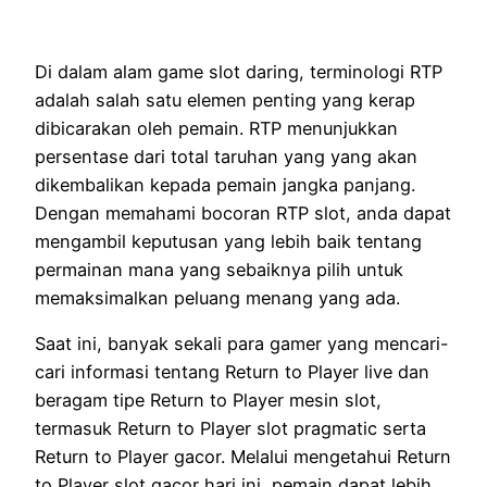
Di dalam alam game slot daring, terminologi RTP
adalah salah satu elemen penting yang kerap
dibicarakan oleh pemain. RTP menunjukkan
persentase dari total taruhan yang yang akan
dikembalikan kepada pemain jangka panjang.
Dengan memahami bocoran RTP slot, anda dapat
mengambil keputusan yang lebih baik tentang
permainan mana yang sebaiknya pilih untuk
memaksimalkan peluang menang yang ada.
Saat ini, banyak sekali para gamer yang mencari-
cari informasi tentang Return to Player live dan
beragam tipe Return to Player mesin slot,
termasuk Return to Player slot pragmatic serta
Return to Player gacor. Melalui mengetahui Return
to Player slot gacor hari ini, pemain dapat lebih