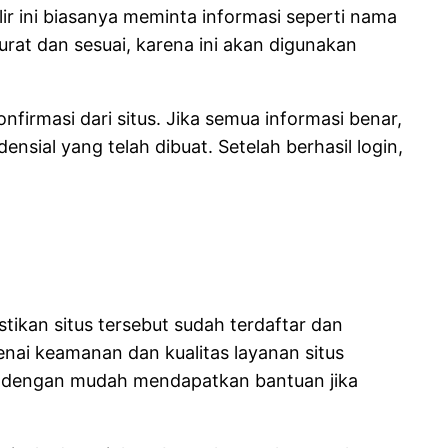
ir ini biasanya meminta informasi seperti nama
rat dan sesuai, karena ini akan digunakan
irmasi dari situs. Jika semua informasi benar,
ial yang telah dibuat. Setelah berhasil login,
stikan situs tersebut sudah terdaftar dan
nai keamanan dan kualitas layanan situs
at dengan mudah mendapatkan bantuan jika