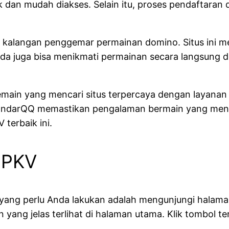
n mudah diakses. Selain itu, proses pendaftaran da
i kalangan penggemar permainan domino. Situs ini 
da juga bisa menikmati permainan secara langsung d
pemain yang mencari situs terpercaya dengan layana
 BandarQQ memastikan pengalaman bermain yang me
 terbaik ini.
s PKV
yang perlu Anda lakukan adalah mengunjungi halaman 
yang jelas terlihat di halaman utama. Klik tombol t