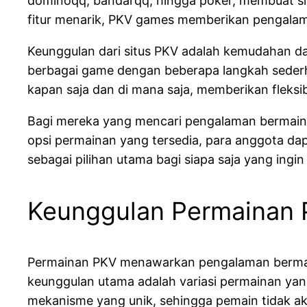
dominoqq, bandarqq, hingga poker, membuat si
fitur menarik, PKV games memberikan pengala
Keunggulan dari situs PKV adalah kemudahan d
berbagai game dengan beberapa langkah sederh
kapan saja dan di mana saja, memberikan fleksib
Bagi mereka yang mencari pengalaman bermain
opsi permainan yang tersedia, para anggota dap
sebagai pilihan utama bagi siapa saja yang ing
Keunggulan Permainan
Permainan PKV menawarkan pengalaman bermai
keunggulan utama adalah variasi permainan yang
mekanisme yang unik, sehingga pemain tidak ak