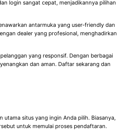
n login sangat cepat, menjadikannya pilihan
menawarkan antarmuka yang user-friendly dan
engan dealer yang profesional, menghadirkan
n pelanggan yang responsif. Dengan berbagai
nyenangkan dan aman. Daftar sekarang dan
utama situs yang ingin Anda pilih. Biasanya,
ersebut untuk memulai proses pendaftaran.