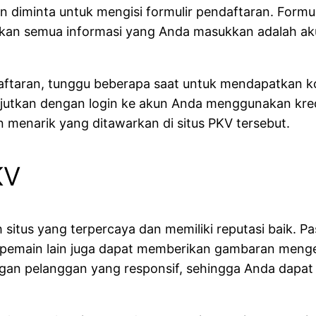
 diminta untuk mengisi formulir pendaftaran. Formul
ikan semua informasi yang Anda masukkan adalah aku
ftaran, tunggu beberapa saat untuk mendapatkan konf
utkan dengan login ke akun Anda menggunakan kredens
 menarik yang ditawarkan di situs PKV tersebut.
KV
 situs yang terpercaya dan memiliki reputasi baik. Pa
ri pemain lain juga dapat memberikan gambaran menge
ungan pelanggan yang responsif, sehingga Anda dap