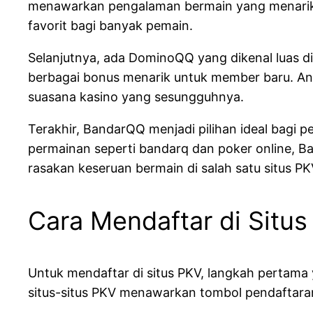
menawarkan pengalaman bermain yang menarik da
favorit bagi banyak pemain.
Selanjutnya, ada DominoQQ yang dikenal luas d
berbagai bonus menarik untuk member baru. An
suasana kasino yang sesungguhnya.
Terakhir, BandarQQ menjadi pilihan ideal bagi 
permainan seperti bandarq dan poker online,
rasakan keseruan bermain di salah satu situs PKV
Cara Mendaftar di Situ
Untuk mendaftar di situs PKV, langkah pertama 
situs-situs PKV menawarkan tombol pendaftaran 