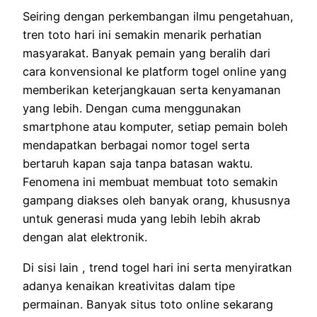
Seiring dengan perkembangan ilmu pengetahuan,
tren toto hari ini semakin menarik perhatian
masyarakat. Banyak pemain yang beralih dari
cara konvensional ke platform togel online yang
memberikan keterjangkauan serta kenyamanan
yang lebih. Dengan cuma menggunakan
smartphone atau komputer, setiap pemain boleh
mendapatkan berbagai nomor togel serta
bertaruh kapan saja tanpa batasan waktu.
Fenomena ini membuat membuat toto semakin
gampang diakses oleh banyak orang, khususnya
untuk generasi muda yang lebih lebih akrab
dengan alat elektronik.
Di sisi lain , trend togel hari ini serta menyiratkan
adanya kenaikan kreativitas dalam tipe
permainan. Banyak situs toto online sekarang