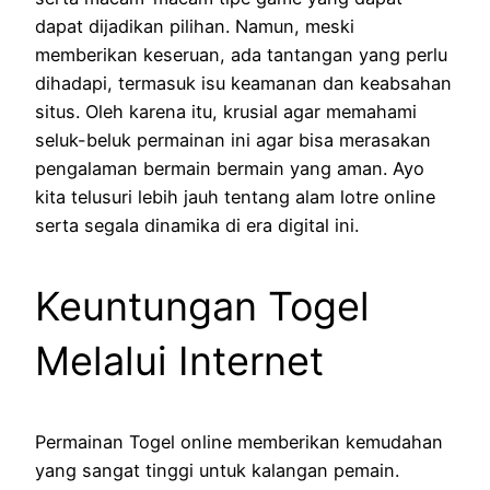
dapat dijadikan pilihan. Namun, meski
memberikan keseruan, ada tantangan yang perlu
dihadapi, termasuk isu keamanan dan keabsahan
situs. Oleh karena itu, krusial agar memahami
seluk-beluk permainan ini agar bisa merasakan
pengalaman bermain bermain yang aman. Ayo
kita telusuri lebih jauh tentang alam lotre online
serta segala dinamika di era digital ini.
Keuntungan Togel
Melalui Internet
Permainan Togel online memberikan kemudahan
yang sangat tinggi untuk kalangan pemain.