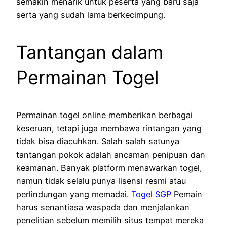
semakin menarik untuk peserta yang baru saja
serta yang sudah lama berkecimpung.
Tantangan dalam
Permainan Togel
Permainan togel online memberikan berbagai
keseruan, tetapi juga membawa rintangan yang
tidak bisa diacuhkan. Salah salah satunya
tantangan pokok adalah ancaman penipuan dan
keamanan. Banyak platform menawarkan togel,
namun tidak selalu punya lisensi resmi atau
perlindungan yang memadai.
Togel SGP
Pemain
harus senantiasa waspada dan menjalankan
penelitian sebelum memilih situs tempat mereka