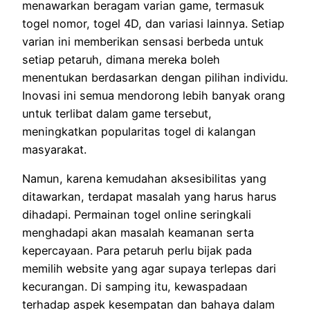
menawarkan beragam varian game, termasuk
togel nomor, togel 4D, dan variasi lainnya. Setiap
varian ini memberikan sensasi berbeda untuk
setiap petaruh, dimana mereka boleh
menentukan berdasarkan dengan pilihan individu.
Inovasi ini semua mendorong lebih banyak orang
untuk terlibat dalam game tersebut,
meningkatkan popularitas togel di kalangan
masyarakat.
Namun, karena kemudahan aksesibilitas yang
ditawarkan, terdapat masalah yang harus harus
dihadapi. Permainan togel online seringkali
menghadapi akan masalah keamanan serta
kepercayaan. Para petaruh perlu bijak pada
memilih website yang agar supaya terlepas dari
kecurangan. Di samping itu, kewaspadaan
terhadap aspek kesempatan dan bahaya dalam