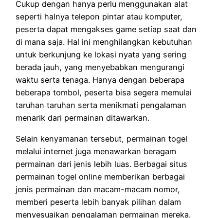
Cukup dengan hanya perlu menggunakan alat
seperti halnya telepon pintar atau komputer,
peserta dapat mengakses game setiap saat dan
di mana saja. Hal ini menghilangkan kebutuhan
untuk berkunjung ke lokasi nyata yang sering
berada jauh, yang menyebabkan mengurangi
waktu serta tenaga. Hanya dengan beberapa
beberapa tombol, peserta bisa segera memulai
taruhan taruhan serta menikmati pengalaman
menarik dari permainan ditawarkan.
Selain kenyamanan tersebut, permainan togel
melalui internet juga menawarkan beragam
permainan dari jenis lebih luas. Berbagai situs
permainan togel online memberikan berbagai
jenis permainan dan macam-macam nomor,
memberi peserta lebih banyak pilihan dalam
menyesuaikan pengalaman permainan mereka.