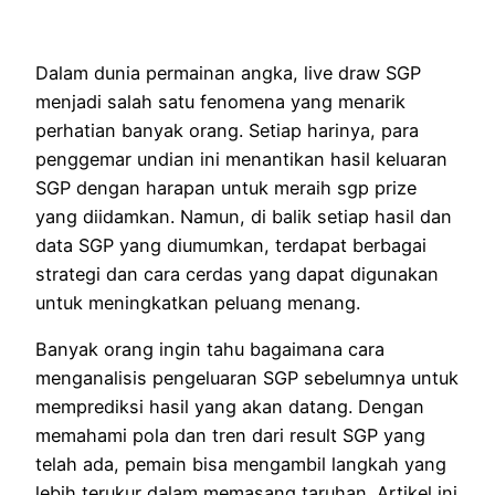
Dalam dunia permainan angka, live draw SGP
menjadi salah satu fenomena yang menarik
perhatian banyak orang. Setiap harinya, para
penggemar undian ini menantikan hasil keluaran
SGP dengan harapan untuk meraih sgp prize
yang diidamkan. Namun, di balik setiap hasil dan
data SGP yang diumumkan, terdapat berbagai
strategi dan cara cerdas yang dapat digunakan
untuk meningkatkan peluang menang.
Banyak orang ingin tahu bagaimana cara
menganalisis pengeluaran SGP sebelumnya untuk
memprediksi hasil yang akan datang. Dengan
memahami pola dan tren dari result SGP yang
telah ada, pemain bisa mengambil langkah yang
lebih terukur dalam memasang taruhan. Artikel ini