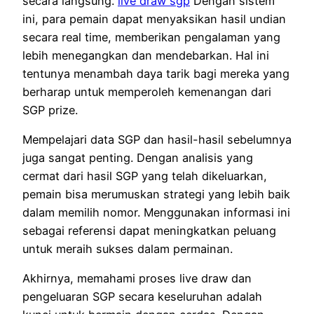
secara langsung.
live draw sgp
Dengan sistem
ini, para pemain dapat menyaksikan hasil undian
secara real time, memberikan pengalaman yang
lebih menegangkan dan mendebarkan. Hal ini
tentunya menambah daya tarik bagi mereka yang
berharap untuk memperoleh kemenangan dari
SGP prize.
Mempelajari data SGP dan hasil-hasil sebelumnya
juga sangat penting. Dengan analisis yang
cermat dari hasil SGP yang telah dikeluarkan,
pemain bisa merumuskan strategi yang lebih baik
dalam memilih nomor. Menggunakan informasi ini
sebagai referensi dapat meningkatkan peluang
untuk meraih sukses dalam permainan.
Akhirnya, memahami proses live draw dan
pengeluaran SGP secara keseluruhan adalah