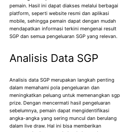
pemain. Hasil ini dapat diakses melalui berbagai
platform, seperti website resmi dan aplikasi
mobile, sehingga pemain dapat dengan mudah
mendapatkan informasi terkini mengenai result
SGP dan semua pengeluaran SGP yang relevan.
Analisis Data SGP
Analisis data SGP merupakan langkah penting
dalam memahami pola pengeluaran dan
meningkatkan peluang untuk memenangkan sgp
prize. Dengan mencermati hasil pengeluaran
sebelumnya, pemain dapat mengidentifikasi
angka-angka yang sering muncul dan berulang
dalam live draw. Hal ini bisa memberikan