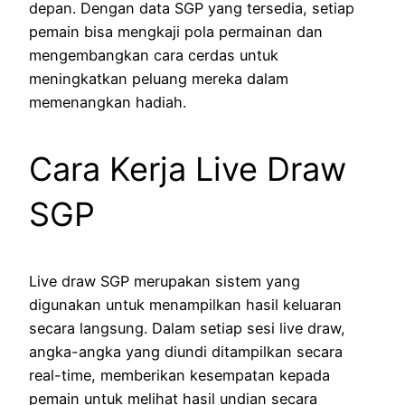
depan. Dengan data SGP yang tersedia, setiap
pemain bisa mengkaji pola permainan dan
mengembangkan cara cerdas untuk
meningkatkan peluang mereka dalam
memenangkan hadiah.
Cara Kerja Live Draw
SGP
Live draw SGP merupakan sistem yang
digunakan untuk menampilkan hasil keluaran
secara langsung. Dalam setiap sesi live draw,
angka-angka yang diundi ditampilkan secara
real-time, memberikan kesempatan kepada
pemain untuk melihat hasil undian secara