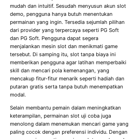
mudah dan intuitif. Sesudah menyusun akun slot
demo, pengguna hanya butuh menentukan
permainan yang ingin. Tersedia sejumlah pilihan
dari provider yang terpercaya seperti PG Soft
dan PG Soft. Pengguna dapat segera
menjalankan mesin slot dan menikmati game
tersebut. Di samping itu, slot tanpa biaya ini
memberikan pengguna agar latihan memperbaiki
skill dan mencari pola kemenangan, yang
mencakup fitur-fitur menarik seperti hadiah dan
putaran gratis serta tanpa butuh menempatkan
modal.
Selain membantu pemain dalam meningkatkan
keterampilan, permainan slot uji coba juga
menolong dalam menemukan mencari game yang
paling cocok dengan preferensi individu. Dengan