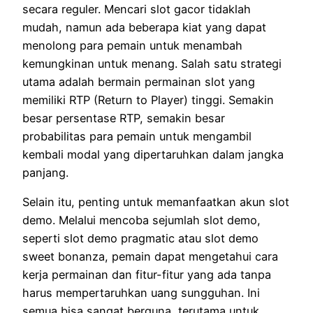
secara reguler. Mencari slot gacor tidaklah
mudah, namun ada beberapa kiat yang dapat
menolong para pemain untuk menambah
kemungkinan untuk menang. Salah satu strategi
utama adalah bermain permainan slot yang
memiliki RTP (Return to Player) tinggi. Semakin
besar persentase RTP, semakin besar
probabilitas para pemain untuk mengambil
kembali modal yang dipertaruhkan dalam jangka
panjang.
Selain itu, penting untuk memanfaatkan akun slot
demo. Melalui mencoba sejumlah slot demo,
seperti slot demo pragmatic atau slot demo
sweet bonanza, pemain dapat mengetahui cara
kerja permainan dan fitur-fitur yang ada tanpa
harus mempertaruhkan uang sungguhan. Ini
semua bisa sangat berguna, terutama untuk