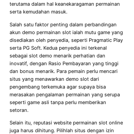
terutama dalam hal keanekaragaman permainan
serta kemudahan masuk.
Salah satu faktor penting dalam perbandingan
akun demo permainan slot ialah mutu game yang
disediakan oleh penyedia, seperti Pragmatic Play
serta PG Soft. Kedua penyedia ini terkenal
sebagai slot demo menarik perhatian dan
inovatif, dengan Rasio Pembayaran yang tinggi
dan bonus menarik. Para pemain perlu mencari
situs yang menawarkan demo slot dari
pengembang terkemuka agar supaya bisa
merasakan pengalaman permainan yang serupa
seperti game asli tanpa perlu memberikan
setoran.
Selain itu, reputasi website permainan slot online
juga harus dihitung. Pilihlah situs dengan izin