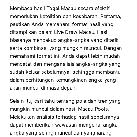
Membaca hasil Togel Macau secara efektif
memerlukan ketelitian dan kesabaran. Pertama,
pastikan Anda memahami format hasil yang
ditampilkan dalam Live Draw Macau. Hasil
biasanya mencakup angka-angka yang ditarik
serta kombinasi yang mungkin muncul. Dengan
memahami format ini, Anda dapat lebih mudah
mencatat dan menganalisis angka-angka yang
sudah keluar sebelumnya, sehingga membantu
dalam perhitungan kemungkinan angka yang
akan muncul di masa depan.
Selain itu, cari tahu tentang pola dan tren yang
mungkin muncul dalam hasil Macau Pools.
Melakukan analisis terhadap hasil sebelumnya
dapat memberikan wawasan mengenai angka-
angka yang sering muncul dan yang jarang