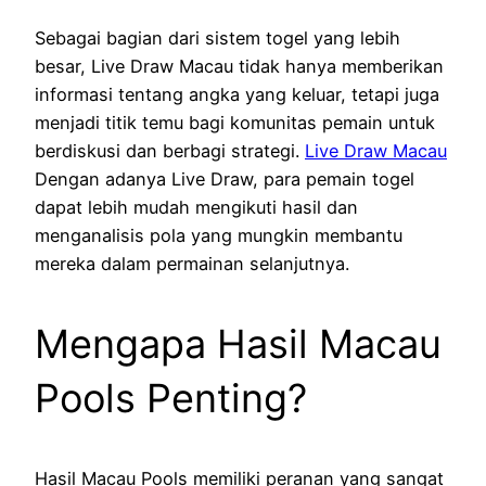
Sebagai bagian dari sistem togel yang lebih
besar, Live Draw Macau tidak hanya memberikan
informasi tentang angka yang keluar, tetapi juga
menjadi titik temu bagi komunitas pemain untuk
berdiskusi dan berbagi strategi.
Live Draw Macau
Dengan adanya Live Draw, para pemain togel
dapat lebih mudah mengikuti hasil dan
menganalisis pola yang mungkin membantu
mereka dalam permainan selanjutnya.
Mengapa Hasil Macau
Pools Penting?
Hasil Macau Pools memiliki peranan yang sangat