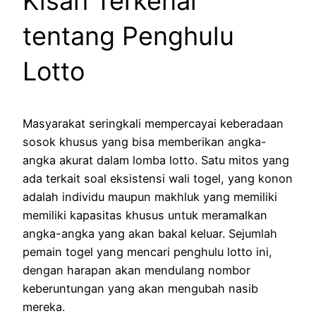
Kisah Terkenal
tentang Penghulu
Lotto
Masyarakat seringkali mempercayai keberadaan
sosok khusus yang bisa memberikan angka-
angka akurat dalam lomba lotto. Satu mitos yang
ada terkait soal eksistensi wali togel, yang konon
adalah individu maupun makhluk yang memiliki
memiliki kapasitas khusus untuk meramalkan
angka-angka yang akan bakal keluar. Sejumlah
pemain togel yang mencari penghulu lotto ini,
dengan harapan akan mendulang nombor
keberuntungan yang akan mengubah nasib
mereka.