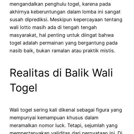
mengandalkan penghulu togel, karena pada
akhirnya keberuntungan dalam lomba ini sangat
susah diprediksi. Meskipun kepercayaan tentang
wali lotto masih ada di tengah tengah
masyarakat, hal penting untuk diingat bahwa
togel adalah permainan yang bergantung pada
nasib baik, bukan ramalan atau praktik mistis.
Realitas di Balik Wali
Togel
Wali togel sering kali dikenal sebagai figura yang
mempunyai kemampuan khusus dalam
meramalkan nomor luck. Tetapi, sejumlah yang
mempertanyakan validitas dari pernyataan ini. Di