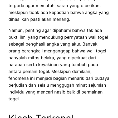
tergoda agar mematuhi saran yang diberikan,
meskipun tidak ada kepastian bahwa angka yang
dihasilkan pasti akan menang.
Namun, penting agar dipahami bahwa tak ada
bukti ilmi yang mendukung pernyataan wali togel
sebagai penghasil angka yang akur. Banyak
orang barangkali menganggap bahwa wali togel
hanyalah mitos belaka, yang diperkuat dari
harapan serta keyakinan yang tumbuh pada
antara pemain togel. Meskipun demikian,
fenomena ini menjadi bagian menarik dari budaya
perjudian dan selalu menggugah minat sejumlah
individu yang mencari nasib baik di permainan
togel.