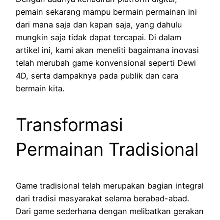
pemain sekarang mampu bermain permainan ini
dari mana saja dan kapan saja, yang dahulu
mungkin saja tidak dapat tercapai. Di dalam
artikel ini, kami akan meneliti bagaimana inovasi
telah merubah game konvensional seperti Dewi
4D, serta dampaknya pada publik dan cara
bermain kita.
Transformasi
Permainan Tradisional
Game tradisional telah merupakan bagian integral
dari tradisi masyarakat selama berabad-abad.
Dari game sederhana dengan melibatkan gerakan