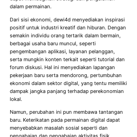
dalam permainan.
Dari sisi ekonomi, dewi4d menyediakan inspirasi
positif untuk industri kreatif dan hiburan. Dengan
semakin individu orang tertarik dalam bermain,
berbagai usaha baru muncul, seperti
pengembangan aplikasi, layanan pelanggan,
serta mungkin konten terkait seperti tutorial dan
forum diskusi. Hal ini menyediakan lapangan
pekerjaan baru serta mendorong, pertumbuhan
ekonomi dalam sektor digital, yang tentu memiliki
dampak jangka panjang terhadap perekonomian
lokal.
Namun, perubahan ini pun membawa tantangan
baru. Keterikatan pada permainan digital dapat
menyebabkan masalah sosial seperti dan
pengabaian dan pengabaian aktivitas fisik.