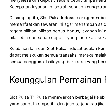
menyelesaikan deposit secara cepat tanpa ken
Kecepatan layanan ini adalah sebuah keunggula
Di samping itu, Slot Pulsa Indosat sering me
memanfaatkan tawaran ini agar menambah sald
ragam pilihan-pilihan bonus-bonus, layanan in
nilai lebih dari setiap deposit yang mereka lakuk
Kelebihan lain dari Slot Pulsa Indosat adalah k
dapat melakukan semua transaksi mereka melalu
semua pengguna, baik yang baru atau yang be
Keunggulan Permainan P
Slot Pulsa Tri Pulsa menawarkan berbagai kele
yang sangat kompetitif dan jauh terjangkau jika 