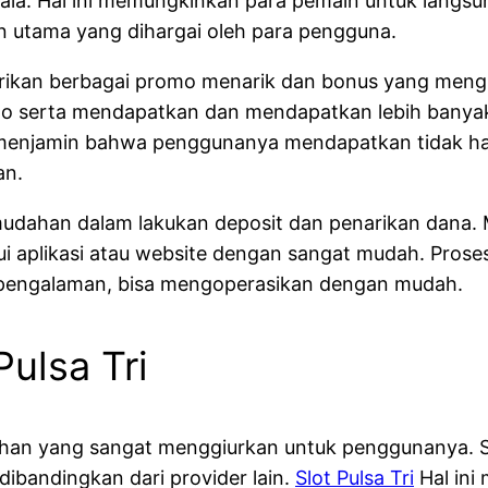
dala. Hal ini memungkinkan para pemain untuk lang
n utama yang dihargai oleh para pengguna.
mberikan berbagai promo menarik dan bonus yang men
o serta mendapatkan dan mendapatkan lebih banya
i menjamin bahwa penggunanya mendapatkan tidak han
an.
emudahan dalam lakukan deposit dan penarikan dana. 
i aplikasi atau website dengan sangat mudah. Pros
rpengalaman, bisa mengoperasikan dengan mudah.
ulsa Tri
bihan yang sangat menggiurkan untuk penggunanya. 
dibandingkan dari provider lain.
Slot Pulsa Tri
Hal ini