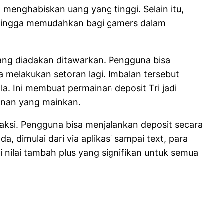
enghabiskan uang yang tinggi. Selain itu,
 sehingga memudahkan bagi gamers dalam
arang diadakan ditawarkan. Pengguna bisa
melakukan setoran lagi. Imbalan tersebut
a. Ini membuat permainan deposit Tri jadi
inan yang mainkan.
aksi. Pengguna bisa menjalankan deposit secara
 dimulai dari via aplikasi sampai text, para
ilai tambah plus yang signifikan untuk semua