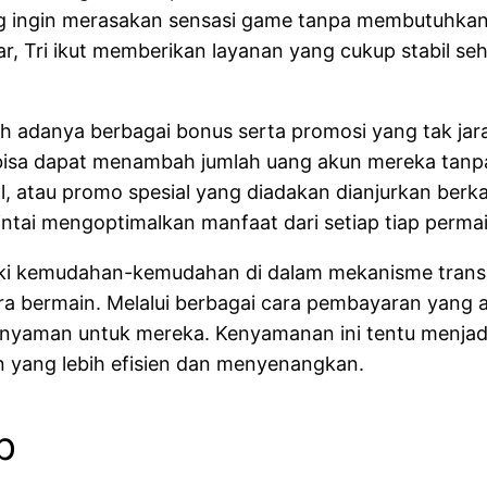
 ingin merasakan sensasi game tanpa membutuhkan m
sar, Tri ikut memberikan layanan yang cukup stabil
dalah adanya berbagai bonus serta promosi yang tak j
sa dapat menambah jumlah uang akun mereka tanpa 
, atau promo spesial yang diadakan dianjurkan berkal
ntai mengoptimalkan manfaat dari setiap tiap perma
iliki kemudahan-kemudahan di dalam mekanisme trans
 bermain. Melalui berbagai cara pembayaran yang ada,
aman untuk mereka. Kenyamanan ini tentu menjadi n
yang lebih efisien dan menyenangkan.
p