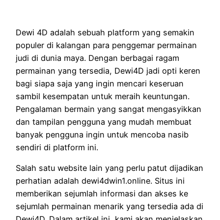
Dewi 4D adalah sebuah platform yang semakin
populer di kalangan para penggemar permainan
judi di dunia maya. Dengan berbagai ragam
permainan yang tersedia, Dewi4D jadi opti keren
bagi siapa saja yang ingin mencari keseruan
sambil kesempatan untuk meraih keuntungan.
Pengalaman bermain yang sangat mengasyikkan
dan tampilan pengguna yang mudah membuat
banyak pengguna ingin untuk mencoba nasib
sendiri di platform ini.
Salah satu website lain yang perlu patut dijadikan
perhatian adalah dewi4dwin1.online. Situs ini
memberikan sejumlah informasi dan akses ke
sejumlah permainan menarik yang tersedia ada di
Dewi4D. Dalam artikel ini, kami akan menjelaskan