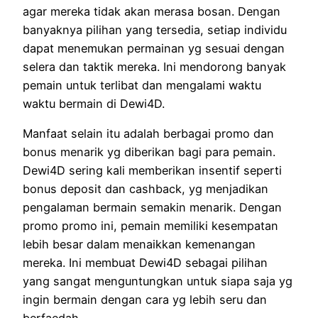
agar mereka tidak akan merasa bosan. Dengan
banyaknya pilihan yang tersedia, setiap individu
dapat menemukan permainan yg sesuai dengan
selera dan taktik mereka. Ini mendorong banyak
pemain untuk terlibat dan mengalami waktu
waktu bermain di Dewi4D.
Manfaat selain itu adalah berbagai promo dan
bonus menarik yg diberikan bagi para pemain.
Dewi4D sering kali memberikan insentif seperti
bonus deposit dan cashback, yg menjadikan
pengalaman bermain semakin menarik. Dengan
promo promo ini, pemain memiliki kesempatan
lebih besar dalam menaikkan kemenangan
mereka. Ini membuat Dewi4D sebagai pilihan
yang sangat menguntungkan untuk siapa saja yg
ingin bermain dengan cara yg lebih seru dan