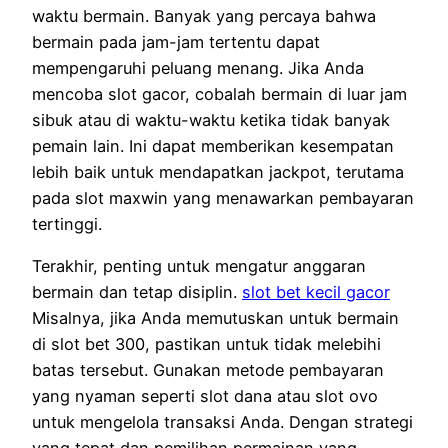
waktu bermain. Banyak yang percaya bahwa
bermain pada jam-jam tertentu dapat
mempengaruhi peluang menang. Jika Anda
mencoba slot gacor, cobalah bermain di luar jam
sibuk atau di waktu-waktu ketika tidak banyak
pemain lain. Ini dapat memberikan kesempatan
lebih baik untuk mendapatkan jackpot, terutama
pada slot maxwin yang menawarkan pembayaran
tertinggi.
Terakhir, penting untuk mengatur anggaran
bermain dan tetap disiplin.
slot bet kecil gacor
Misalnya, jika Anda memutuskan untuk bermain
di slot bet 300, pastikan untuk tidak melebihi
batas tersebut. Gunakan metode pembayaran
yang nyaman seperti slot dana atau slot ovo
untuk mengelola transaksi Anda. Dengan strategi