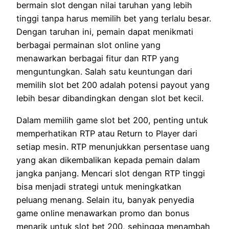
bermain slot dengan nilai taruhan yang lebih
tinggi tanpa harus memilih bet yang terlalu besar.
Dengan taruhan ini, pemain dapat menikmati
berbagai permainan slot online yang
menawarkan berbagai fitur dan RTP yang
menguntungkan. Salah satu keuntungan dari
memilih slot bet 200 adalah potensi payout yang
lebih besar dibandingkan dengan slot bet kecil.
Dalam memilih game slot bet 200, penting untuk
memperhatikan RTP atau Return to Player dari
setiap mesin. RTP menunjukkan persentase uang
yang akan dikembalikan kepada pemain dalam
jangka panjang. Mencari slot dengan RTP tinggi
bisa menjadi strategi untuk meningkatkan
peluang menang. Selain itu, banyak penyedia
game online menawarkan promo dan bonus
menarik untuk slot bet 200, sehingga menambah