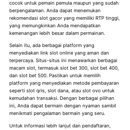
cocok untuk pemain pemula maupun yang sudah
berpengalaman. Anda dapat menemukan
rekomendasi slot gacor yang memiliki RTP tinggi,
yang memungkinkan Anda mendapatkan
kemenangan lebih besar dalam permainan.
Selain itu, ada berbagai platform yang
menyediakan link slot online yang aman dan
terpercaya. Situs-situs ini menawarkan berbagai
macam slot, termasuk slot bet 300, slot bet 400,
dan slot bet 500. Pastikan untuk memilih
platform yang menyediakan metode pembayaran
seperti slot qris, slot dana, atau slot ovo untuk
kemudahan transaksi. Dengan berbagai pilihan
ini, Anda dapat bermain dengan nyaman sambil
menikmati pengalaman bermain yang seru.
Untuk informasi lebih lanjut dan pendaftaran,