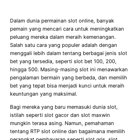
Dalam dunia permainan slot online, banyak
pemain yang mencari cara untuk meningkatkan
peluang mereka dalam meraih kemenangan.
Salah satu cara yang populer adalah dengan
menggali lebih dalam tentang berbagai jenis slot
bet yang tersedia, seperti slot bet 100, 200,
hingga 500. Masing-masing slot ini menawarkan
pengalaman bermain yang berbeda, dan memilih
bet yang tepat bisa menjadi kunci untuk meraih
keuntungan yang maksimal.
Bagi mereka yang baru memasuki dunia slot,
istilah seperti slot gacor dan slot maxwin
mungkin terasa asing. Namun, pemahaman
tentang RTP slot online dan bagaimana memilih
perangkat pembayaran seperti slot qris, slot