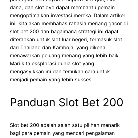
dana, dan slot ovo dapat membantu pemain
mengoptimalkan investasi mereka. Dalam artikel
ini, kita akan membahas rahasia menang gacor di
slot bet 200 dan bagaimana strategi ini dapat
diterapkan untuk slot luar negeri, termasuk slot
dari Thailand dan Kamboja, yang dikenal
menawarkan peluang menang yang lebih baik.
Mari kita eksplorasi dunia slot yang
mengasyikkan ini dan temukan cara untuk
menjadi pemain yang lebih sukses.
Panduan Slot Bet 200
Slot bet 200 adalah salah satu pilihan menarik
bagi para pemain yang mencari pengalaman