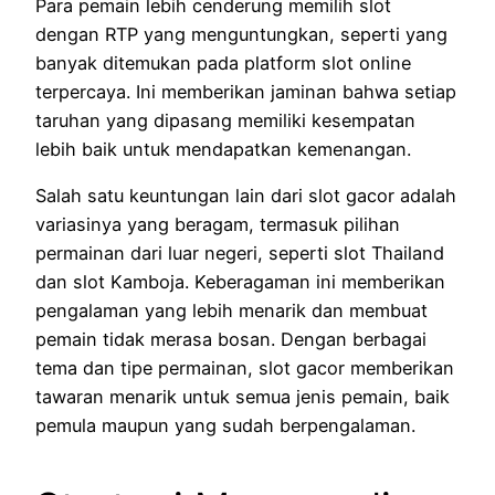
Para pemain lebih cenderung memilih slot
dengan RTP yang menguntungkan, seperti yang
banyak ditemukan pada platform slot online
terpercaya. Ini memberikan jaminan bahwa setiap
taruhan yang dipasang memiliki kesempatan
lebih baik untuk mendapatkan kemenangan.
Salah satu keuntungan lain dari slot gacor adalah
variasinya yang beragam, termasuk pilihan
permainan dari luar negeri, seperti slot Thailand
dan slot Kamboja. Keberagaman ini memberikan
pengalaman yang lebih menarik dan membuat
pemain tidak merasa bosan. Dengan berbagai
tema dan tipe permainan, slot gacor memberikan
tawaran menarik untuk semua jenis pemain, baik
pemula maupun yang sudah berpengalaman.