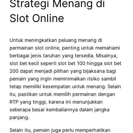
Strategi Menang di
Slot Online
Untuk meningkatkan peluang menang di
permainan slot online, penting untuk memahami
berbagai jenis taruhan yang tersedia. Misalnya,
slot bet kecil seperti slot bet 100 hingga slot bet
200 dapat menjadi pilihan yang bijaksana bagi
pemain yang ingin meminimalkan risiko sambil
tetap memiliki kesempatan untuk menang. Selain
itu, pastikan untuk memilih permainan dengan
RTP yang tinggi, karena ini menunjukkan
seberapa besar kembaliannya dalam jangka
panjang.
Selain itu, pemain juga perlu memperhatikan