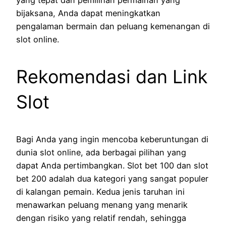
yang tepat dan pemilihan permainan yang
bijaksana, Anda dapat meningkatkan
pengalaman bermain dan peluang kemenangan di
slot online.
Rekomendasi dan Link
Slot
Bagi Anda yang ingin mencoba keberuntungan di
dunia slot online, ada berbagai pilihan yang
dapat Anda pertimbangkan. Slot bet 100 dan slot
bet 200 adalah dua kategori yang sangat populer
di kalangan pemain. Kedua jenis taruhan ini
menawarkan peluang menang yang menarik
dengan risiko yang relatif rendah, sehingga