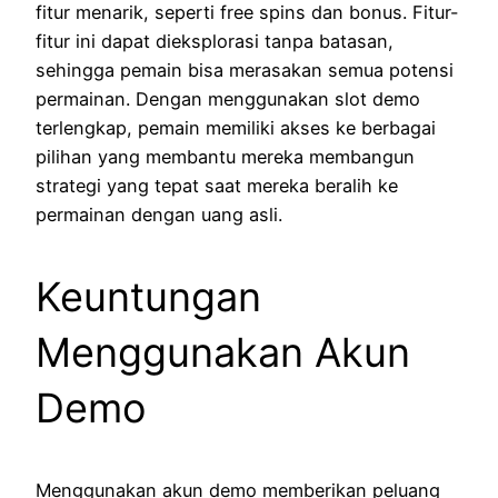
fitur menarik, seperti free spins dan bonus. Fitur-
fitur ini dapat dieksplorasi tanpa batasan,
sehingga pemain bisa merasakan semua potensi
permainan. Dengan menggunakan slot demo
terlengkap, pemain memiliki akses ke berbagai
pilihan yang membantu mereka membangun
strategi yang tepat saat mereka beralih ke
permainan dengan uang asli.
Keuntungan
Menggunakan Akun
Demo
Menggunakan akun demo memberikan peluang