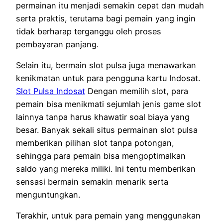
permainan itu menjadi semakin cepat dan mudah
serta praktis, terutama bagi pemain yang ingin
tidak berharap terganggu oleh proses
pembayaran panjang.
Selain itu, bermain slot pulsa juga menawarkan
kenikmatan untuk para pengguna kartu Indosat.
Slot Pulsa Indosat
Dengan memilih slot, para
pemain bisa menikmati sejumlah jenis game slot
lainnya tanpa harus khawatir soal biaya yang
besar. Banyak sekali situs permainan slot pulsa
memberikan pilihan slot tanpa potongan,
sehingga para pemain bisa mengoptimalkan
saldo yang mereka miliki. Ini tentu memberikan
sensasi bermain semakin menarik serta
menguntungkan.
Terakhir, untuk para pemain yang menggunakan