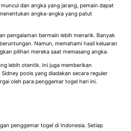
g muncul dan angka yang jarang, pemain dapat
 menentukan angka-angka yang patut
kan pengalaman bermain lebih menarik. Banyak
eberuntungan. Namun, memahami hasil keluaran
gkan pilihan mereka saat memasang angka.
g lebih otentik. Ini juga memberikan
Sidney pools yang diadakan secara reguler
gai oleh para penggemar togel hari ini.
angan penggemar togel di Indonesia. Setiap