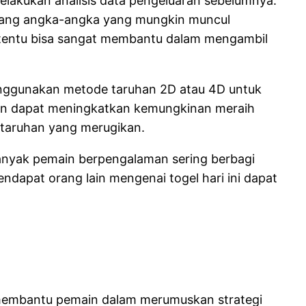
elakukan analisis data pengeluaran sebelumnya.
ntang angka-angka yang mungkin muncul
ertentu bisa sangat membantu dalam mengambil
menggunakan metode taruhan 2D atau 4D untuk
in dapat meningkatkan kemungkinan meraih
a taruhan yang merugikan.
 Banyak pemain berpengalaman sering berbagi
ndapat orang lain mengenai togel hari ini dapat
 membantu pemain dalam merumuskan strategi