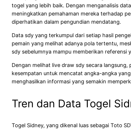
togel yang lebih baik. Dengan menganalisis da
meningkatkan pemahaman mereka terhadap perm
diperhatikan dalam pengundian mendatang.
Data sdy yang terkumpul dari setiap hasil pe
pemain yang melihat adanya pola tertentu, me
sdy sebelumnya mampu memberikan referensi y
Dengan melihat live draw sdy secara langsung,
kesempatan untuk mencatat angka-angka yang k
menghasilkan informasi yang semakin memperkaya 
Tren dan Data Togel Sidn
Togel Sidney, yang dikenal luas sebagai Toto SD