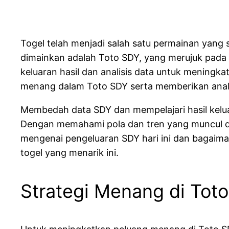
Togel telah menjadi salah satu permainan yang s
dimainkan adalah Toto SDY, yang merujuk pada p
keluaran hasil dan analisis data untuk meningk
menang dalam Toto SDY serta memberikan anali
Membedah data SDY dan mempelajari hasil keluar
Dengan memahami pola dan tren yang muncul dari
mengenai pengeluaran SDY hari ini dan bagaim
togel yang menarik ini.
Strategi Menang di Tot