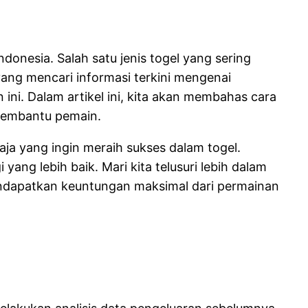
donesia. Salah satu jenis togel yang sering
yang mencari informasi terkini mengenai
ni. Dalam artikel ini, kita akan membahas cara
 membantu pemain.
ja yang ingin meraih sukses dalam togel.
ng lebih baik. Mari kita telusuri lebih dalam
endapatkan keuntungan maksimal dari permainan