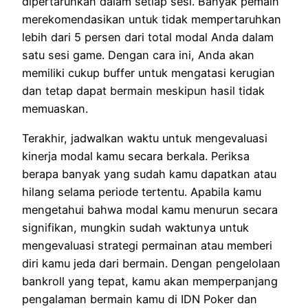
dipertaruhkan dalam setiap sesi. Banyak pemain
merekomendasikan untuk tidak mempertaruhkan
lebih dari 5 persen dari total modal Anda dalam
satu sesi game. Dengan cara ini, Anda akan
memiliki cukup buffer untuk mengatasi kerugian
dan tetap dapat bermain meskipun hasil tidak
memuaskan.
Terakhir, jadwalkan waktu untuk mengevaluasi
kinerja modal kamu secara berkala. Periksa
berapa banyak yang sudah kamu dapatkan atau
hilang selama periode tertentu. Apabila kamu
mengetahui bahwa modal kamu menurun secara
signifikan, mungkin sudah waktunya untuk
mengevaluasi strategi permainan atau memberi
diri kamu jeda dari bermain. Dengan pengelolaan
bankroll yang tepat, kamu akan memperpanjang
pengalaman bermain kamu di IDN Poker dan