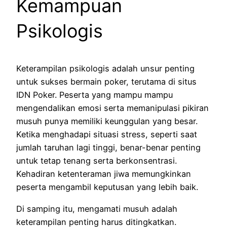
Kemampuan
Psikologis
Keterampilan psikologis adalah unsur penting
untuk sukses bermain poker, terutama di situs
IDN Poker. Peserta yang mampu mampu
mengendalikan emosi serta memanipulasi pikiran
musuh punya memiliki keunggulan yang besar.
Ketika menghadapi situasi stress, seperti saat
jumlah taruhan lagi tinggi, benar-benar penting
untuk tetap tenang serta berkonsentrasi.
Kehadiran ketenteraman jiwa memungkinkan
peserta mengambil keputusan yang lebih baik.
Di samping itu, mengamati musuh adalah
keterampilan penting harus ditingkatkan.