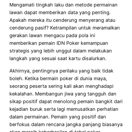
Mengamati tingkah laku dan metode permainan
lawan dapat memberikan data yang penting.
Apakah mereka itu cenderung menyerang atau
cenderung pasif? Ketrampilan untuk meramalkan
gerakan lawan mengacu pada pola ini
memberikan pemain IDN Poker kemampuan
strategis yang lebih unggul dalam melakukan
langkah yang sesuai saat kartu disalurkan.
Akhirnya, pentingnya perilaku yang baik tidak
boleh. Ketika bermain poker di dunia maya,
seorang peserta sering kali akan menghadapi
kekalahan. Membangun jiwa yang tangguh dan
sikap positif dapat menolong pemain bangkit dari
kejadian buruk serta lagi memusatkan perhatian
dalam permainan. Pemain yang positif dan
berfokus dalam rencana jangka panjang biasanya