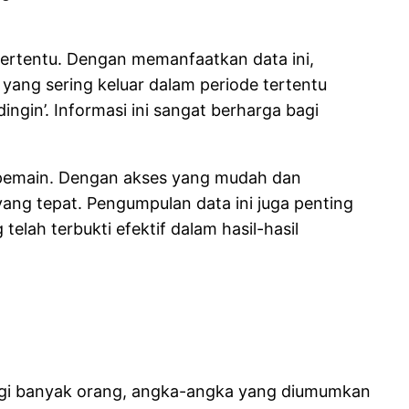
tertentu. Dengan memanfaatkan data ini,
ang sering keluar dalam periode tertentu
ngin’. Informasi ini sangat berharga bagi
a pemain. Dengan akses yang mudah dan
ng tepat. Pengumpulan data ini juga penting
elah terbukti efektif dalam hasil-hasil
Bagi banyak orang, angka-angka yang diumumkan