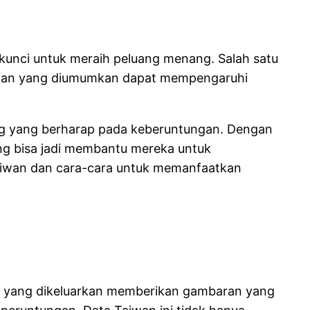
 kunci untuk meraih peluang menang. Salah satu
 Taiwan yang diumumkan dapat mempengaruhi
ng yang berharap pada keberuntungan. Dengan
ng bisa jadi membantu mereka untuk
 Taiwan dan cara-cara untuk memanfaatkan
sil yang dikeluarkan memberikan gambaran yang