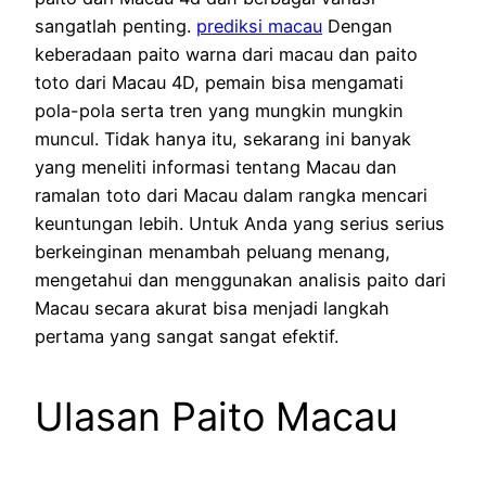
sangatlah penting.
prediksi macau
Dengan
keberadaan paito warna dari macau dan paito
toto dari Macau 4D, pemain bisa mengamati
pola-pola serta tren yang mungkin mungkin
muncul. Tidak hanya itu, sekarang ini banyak
yang meneliti informasi tentang Macau dan
ramalan toto dari Macau dalam rangka mencari
keuntungan lebih. Untuk Anda yang serius serius
berkeinginan menambah peluang menang,
mengetahui dan menggunakan analisis paito dari
Macau secara akurat bisa menjadi langkah
pertama yang sangat sangat efektif.
Ulasan Paito Macau