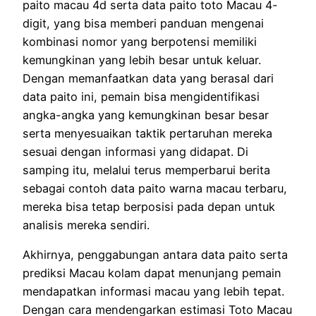
paito macau 4d serta data paito toto Macau 4-
digit, yang bisa memberi panduan mengenai
kombinasi nomor yang berpotensi memiliki
kemungkinan yang lebih besar untuk keluar.
Dengan memanfaatkan data yang berasal dari
data paito ini, pemain bisa mengidentifikasi
angka-angka yang kemungkinan besar besar
serta menyesuaikan taktik pertaruhan mereka
sesuai dengan informasi yang didapat. Di
samping itu, melalui terus memperbarui berita
sebagai contoh data paito warna macau terbaru,
mereka bisa tetap berposisi pada depan untuk
analisis mereka sendiri.
Akhirnya, penggabungan antara data paito serta
prediksi Macau kolam dapat menunjang pemain
mendapatkan informasi macau yang lebih tepat.
Dengan cara mendengarkan estimasi Toto Macau