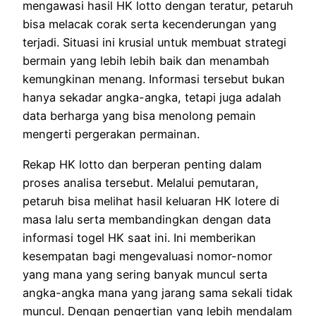
mengawasi hasil HK lotto dengan teratur, petaruh
bisa melacak corak serta kecenderungan yang
terjadi. Situasi ini krusial untuk membuat strategi
bermain yang lebih lebih baik dan menambah
kemungkinan menang. Informasi tersebut bukan
hanya sekadar angka-angka, tetapi juga adalah
data berharga yang bisa menolong pemain
mengerti pergerakan permainan.
Rekap HK lotto dan berperan penting dalam
proses analisa tersebut. Melalui pemutaran,
petaruh bisa melihat hasil keluaran HK lotere di
masa lalu serta membandingkan dengan data
informasi togel HK saat ini. Ini memberikan
kesempatan bagi mengevaluasi nomor-nomor
yang mana yang sering banyak muncul serta
angka-angka mana yang jarang sama sekali tidak
muncul. Dengan pengertian yang lebih mendalam