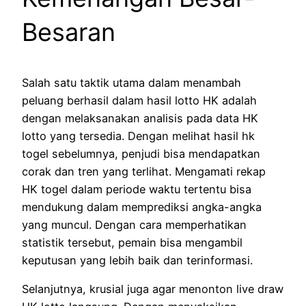
Besaran
Salah satu taktik utama dalam menambah
peluang berhasil dalam hasil lotto HK adalah
dengan melaksanakan analisis pada data HK
lotto yang tersedia. Dengan melihat hasil hk
togel sebelumnya, penjudi bisa mendapatkan
corak dan tren yang terlihat. Mengamati rekap
HK togel dalam periode waktu tertentu bisa
mendukung dalam memprediksi angka-angka
yang muncul. Dengan cara memperhatikan
statistik tersebut, pemain bisa mengambil
keputusan yang lebih baik dan terinformasi.
Selanjutnya, krusial juga agar menonton live draw