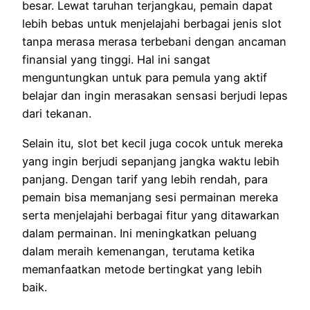
besar. Lewat taruhan terjangkau, pemain dapat
lebih bebas untuk menjelajahi berbagai jenis slot
tanpa merasa merasa terbebani dengan ancaman
finansial yang tinggi. Hal ini sangat
menguntungkan untuk para pemula yang aktif
belajar dan ingin merasakan sensasi berjudi lepas
dari tekanan.
Selain itu, slot bet kecil juga cocok untuk mereka
yang ingin berjudi sepanjang jangka waktu lebih
panjang. Dengan tarif yang lebih rendah, para
pemain bisa memanjang sesi permainan mereka
serta menjelajahi berbagai fitur yang ditawarkan
dalam permainan. Ini meningkatkan peluang
dalam meraih kemenangan, terutama ketika
memanfaatkan metode bertingkat yang lebih
baik.