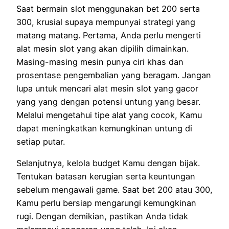
Saat bermain slot menggunakan bet 200 serta
300, krusial supaya mempunyai strategi yang
matang matang. Pertama, Anda perlu mengerti
alat mesin slot yang akan dipilih dimainkan.
Masing-masing mesin punya ciri khas dan
prosentase pengembalian yang beragam. Jangan
lupa untuk mencari alat mesin slot yang gacor
yang yang dengan potensi untung yang besar.
Melalui mengetahui tipe alat yang cocok, Kamu
dapat meningkatkan kemungkinan untung di
setiap putar.
Selanjutnya, kelola budget Kamu dengan bijak.
Tentukan batasan kerugian serta keuntungan
sebelum mengawali game. Saat bet 200 atau 300,
Kamu perlu bersiap mengarungi kemungkinan
rugi. Dengan demikian, pastikan Anda tidak