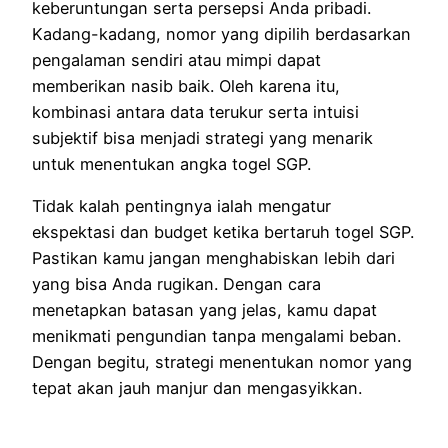
keberuntungan serta persepsi Anda pribadi.
Kadang-kadang, nomor yang dipilih berdasarkan
pengalaman sendiri atau mimpi dapat
memberikan nasib baik. Oleh karena itu,
kombinasi antara data terukur serta intuisi
subjektif bisa menjadi strategi yang menarik
untuk menentukan angka togel SGP.
Tidak kalah pentingnya ialah mengatur
ekspektasi dan budget ketika bertaruh togel SGP.
Pastikan kamu jangan menghabiskan lebih dari
yang bisa Anda rugikan. Dengan cara
menetapkan batasan yang jelas, kamu dapat
menikmati pengundian tanpa mengalami beban.
Dengan begitu, strategi menentukan nomor yang
tepat akan jauh manjur dan mengasyikkan.