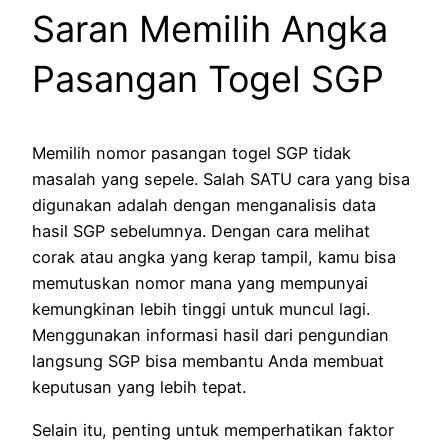
Saran Memilih Angka
Pasangan Togel SGP
Memilih nomor pasangan togel SGP tidak
masalah yang sepele. Salah SATU cara yang bisa
digunakan adalah dengan menganalisis data
hasil SGP sebelumnya. Dengan cara melihat
corak atau angka yang kerap tampil, kamu bisa
memutuskan nomor mana yang mempunyai
kemungkinan lebih tinggi untuk muncul lagi.
Menggunakan informasi hasil dari pengundian
langsung SGP bisa membantu Anda membuat
keputusan yang lebih tepat.
Selain itu, penting untuk memperhatikan faktor