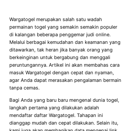
Wargatogel merupakan salah satu wadah
permainan togel yang semakin semakin populer
di kalangan beberapa penggemar judi online.
Melalui berbagai kemudahan dan keamanan yang
ditawarkan, tak heran jika banyak orang yang
berkeinginan untuk bergabung dan menggali
peruntungannya. Artikel ini akan membahas cara
masuk Wargatogel dengan cepat dan nyaman,
agar Anda dapat merasakan pengalaman bermain
tanpa cemas.
Bagi Anda yang baru baru mengenal dunia togel,
langkah pertama yang dilakukan adalah
mendaftar daftar Wargatogel. Tahapan ini
dianggap mudah dan cepat dilakukan. Selain itu,
kami juga akan membagikan data mengenai link