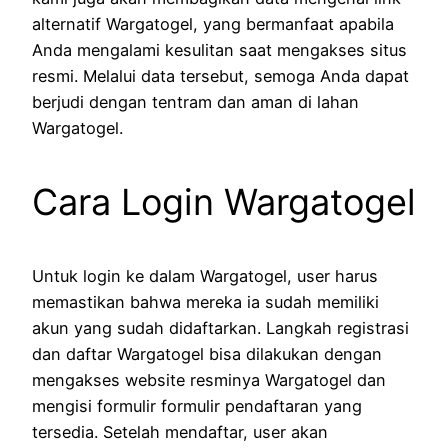
alternatif Wargatogel, yang bermanfaat apabila
Anda mengalami kesulitan saat mengakses situs
resmi. Melalui data tersebut, semoga Anda dapat
berjudi dengan tentram dan aman di lahan
Wargatogel.
Cara Login Wargatogel
Untuk login ke dalam Wargatogel, user harus
memastikan bahwa mereka ia sudah memiliki
akun yang sudah didaftarkan. Langkah registrasi
dan daftar Wargatogel bisa dilakukan dengan
mengakses website resminya Wargatogel dan
mengisi formulir formulir pendaftaran yang
tersedia. Setelah mendaftar, user akan