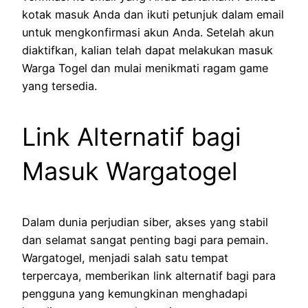
kotak masuk Anda dan ikuti petunjuk dalam email
untuk mengkonfirmasi akun Anda. Setelah akun
diaktifkan, kalian telah dapat melakukan masuk
Warga Togel dan mulai menikmati ragam game
yang tersedia.
Link Alternatif bagi
Masuk Wargatogel
Dalam dunia perjudian siber, akses yang stabil
dan selamat sangat penting bagi para pemain.
Wargatogel, menjadi salah satu tempat
terpercaya, memberikan link alternatif bagi para
pengguna yang kemungkinan menghadapi