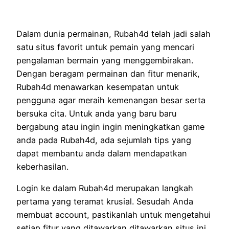
Dalam dunia permainan, Rubah4d telah jadi salah
satu situs favorit untuk pemain yang mencari
pengalaman bermain yang menggembirakan.
Dengan beragam permainan dan fitur menarik,
Rubah4d menawarkan kesempatan untuk
pengguna agar meraih kemenangan besar serta
bersuka cita. Untuk anda yang baru baru
bergabung atau ingin ingin meningkatkan game
anda pada Rubah4d, ada sejumlah tips yang
dapat membantu anda dalam mendapatkan
keberhasilan.
Login ke dalam Rubah4d merupakan langkah
pertama yang teramat krusial. Sesudah Anda
membuat account, pastikanlah untuk mengetahui
setiap fitur yang ditawarkan ditawarkan situs ini.