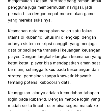
menjemukan. Desain interface yang ramah untuk
pengguna juga mempermudah navigasi, jadi
pemain bisa dengan cepat menemukan game
yang mereka sukainya.
Keamanan data merupakan salah satu fokus
utama di Rubah4d. Situs ini dilengkapi dengan
adanya sistem enkripsi canggih yang menjaga
data pribadi serta transaksi keuangan keuangan
player. Dengan langkah-langkah keamanan yang
ketat ketat, player bisa mendapatkan aman saat
bermain, sehingga fokus pada kesenangan dan
strategi permainan tanpa khawatir khawatir
tentang potensi kebocoran data.
Keunggulan lainnya adalah kemudahan tahapan
login pada Rubah4d. Dengan metode login yang
mudah serta lincah, user bisa segera masuk ke