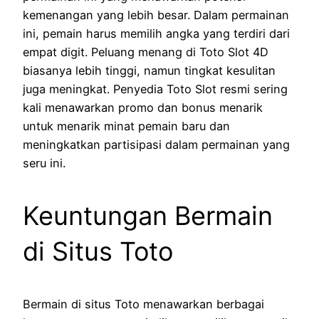
kemenangan yang lebih besar. Dalam permainan
ini, pemain harus memilih angka yang terdiri dari
empat digit. Peluang menang di Toto Slot 4D
biasanya lebih tinggi, namun tingkat kesulitan
juga meningkat. Penyedia Toto Slot resmi sering
kali menawarkan promo dan bonus menarik
untuk menarik minat pemain baru dan
meningkatkan partisipasi dalam permainan yang
seru ini.
Keuntungan Bermain
di Situs Toto
Bermain di situs Toto menawarkan berbagai