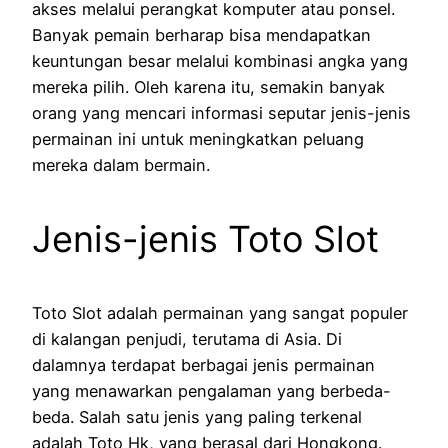
akses melalui perangkat komputer atau ponsel.
Banyak pemain berharap bisa mendapatkan
keuntungan besar melalui kombinasi angka yang
mereka pilih. Oleh karena itu, semakin banyak
orang yang mencari informasi seputar jenis-jenis
permainan ini untuk meningkatkan peluang
mereka dalam bermain.
Jenis-jenis Toto Slot
Toto Slot adalah permainan yang sangat populer
di kalangan penjudi, terutama di Asia. Di
dalamnya terdapat berbagai jenis permainan
yang menawarkan pengalaman yang berbeda-
beda. Salah satu jenis yang paling terkenal
adalah Toto Hk, yang berasal dari Hongkong.