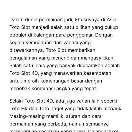
Dalam dunia permainan judi, khususnya di Asia,
Toto Slot menjadi salah satu pilihan yang cukup
populer di kalangan para penggemar. Dengan
segala kemudahan dan variasi yang
ditawarkannya, Toto Slot memberikan
pengalaman yang menarik dan mengasyikkan.
Salah satu jenis yang banyak dibicarakan adalah
Toto Slot 4D, yang menawarkan kesempatan
untuk meraih kemenangan besar dengan
menebak kombinasi angka yang tepat.
Selain Toto Slot 4D, ada juga varian lain seperti
Toto Hk dan Toto Togel yang tidak kalah menarik.
Masing-masing memiliki aturan dan cara
permainan yang berbeda, namun semuanya
memberikan keseruan yang sama. Dalam artikel