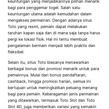
keuntungan yang menjadikannya pilihan menarik
bagi para penggemar togel. Salah satu
keuntungan utama adalah kemudahan dalam
mengakses permainan. Dengan adanya situs
Toto yang resmi, pemain dapat melakukan
taruhan kapan saja dan di mana saja tanpa harus
pergi ke lokasi fisik. Hal ini tentu membuat
pengalaman bermain menjadi lebih praktis dan
fleksibel.
Selain itu, situs Toto biasanya menawarkan
berbagai bonus dan promosi menarik untuk para
pemainnya. Mulai dari bonus pendaftaran,
cashback, hingga promosi harian, semua ini
bertujuan untuk meningkatkan peluang menang
bagi para pemain. Keberagaman jenis permainan
yang ditawarkan, termasuk Toto Slot dan Toto
Slot 4D, juga memberikan variasi yang semakin