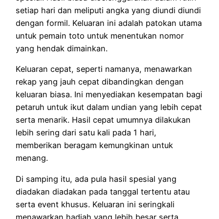
setiap hari dan meliputi angka yang diundi diundi
dengan formil. Keluaran ini adalah patokan utama
untuk pemain toto untuk menentukan nomor
yang hendak dimainkan.
Keluaran cepat, seperti namanya, menawarkan
rekap yang jauh cepat dibandingkan dengan
keluaran biasa. Ini menyediakan kesempatan bagi
petaruh untuk ikut dalam undian yang lebih cepat
serta menarik. Hasil cepat umumnya dilakukan
lebih sering dari satu kali pada 1 hari,
memberikan beragam kemungkinan untuk
menang.
Di samping itu, ada pula hasil spesial yang
diadakan diadakan pada tanggal tertentu atau
serta event khusus. Keluaran ini seringkali
menawarkan hadiah yang lebih besar serta