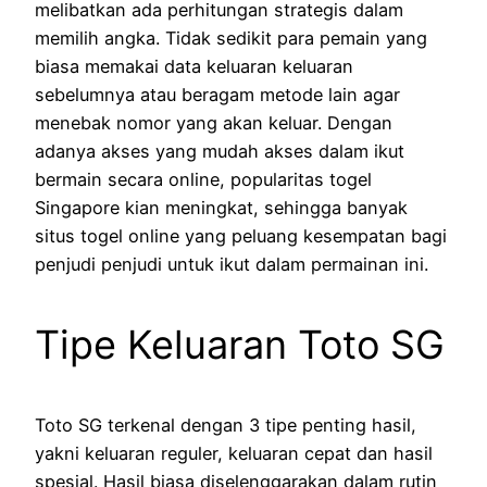
melibatkan ada perhitungan strategis dalam
memilih angka. Tidak sedikit para pemain yang
biasa memakai data keluaran keluaran
sebelumnya atau beragam metode lain agar
menebak nomor yang akan keluar. Dengan
adanya akses yang mudah akses dalam ikut
bermain secara online, popularitas togel
Singapore kian meningkat, sehingga banyak
situs togel online yang peluang kesempatan bagi
penjudi penjudi untuk ikut dalam permainan ini.
Tipe Keluaran Toto SG
Toto SG terkenal dengan 3 tipe penting hasil,
yakni keluaran reguler, keluaran cepat dan hasil
spesial. Hasil biasa diselenggarakan dalam rutin