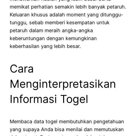
memikat perhatian semakin lebih banyak petaruh.
Keluaran khusus adalah moment yang ditunggu-
tunggu, sebab memberi kesempatan untuk
petaruh dalam meraih angka-angka
keberuntungan dengan kemungkinan
keberhasilan yang lebih besar.
Cara
Menginterpretasikan
Informasi Togel
Membaca data togel membutuhkan pengetahuan
yang supaya Anda bisa menilai dan memutuskan