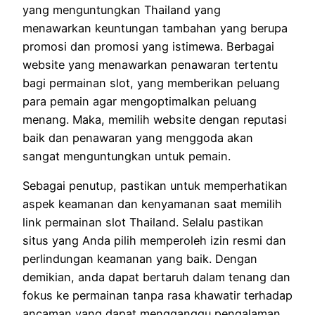
yang menguntungkan Thailand yang
menawarkan keuntungan tambahan yang berupa
promosi dan promosi yang istimewa. Berbagai
website yang menawarkan penawaran tertentu
bagi permainan slot, yang memberikan peluang
para pemain agar mengoptimalkan peluang
menang. Maka, memilih website dengan reputasi
baik dan penawaran yang menggoda akan
sangat menguntungkan untuk pemain.
Sebagai penutup, pastikan untuk memperhatikan
aspek keamanan dan kenyamanan saat memilih
link permainan slot Thailand. Selalu pastikan
situs yang Anda pilih memperoleh izin resmi dan
perlindungan keamanan yang baik. Dengan
demikian, anda dapat bertaruh dalam tenang dan
fokus ke permainan tanpa rasa khawatir terhadap
ancaman yang dapat mengganggu pengalaman