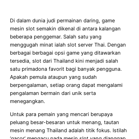
Di dalam dunia judi permainan daring, game
mesin slot semakin dikenal di antara kalangan
beberapa penggemar. Salah satu yang
menggugah minat ialah slot server Thai. Dengan
berbagai berbagai opsi game yang ditawarkan
tersedia, slot dari Thailand kini menjadi salah
satu primadona favorit bagi banyak pengguna.
Apakah pemula ataupun yang sudah
berpengalaman, setiap orang dapat mengalami
pengalaman bermain dari unik serta
menegangkan.
Untuk para pemain yang mencari berupaya
peluang besar-besaran untuk menang, tautan
mesin menang Thailand adalah titik fokus. Istilah
‘gacor’ mengacu pada mesin slot yang dianggap