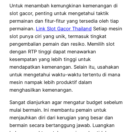
Untuk menambah kemungkinan kemenangan di
slot gacor, penting untuk mengetahui taktik
permainan dan fitur-fitur yang tersedia oleh tiap
permainan.
Link Slot Gacor Thailand
Setiap mesin
slot punya ciri yang unik, termasuk tingkat
pengembalian pemain dan resiko. Memilih slot
dengan RTP tinggi dapat menawarkan
kesempatan yang lebih tinggi untuk
mendapatkan kemenangan. Selain itu, usahakan
untuk mengetahui waktu-waktu tertentu di mana
mesin nampak lebih produktif dalam
menghasilkan kemenangan.
Sangat dianjurkan agar mengatur budget sebelum
mulai bermain. Ini membantu pemain untuk
menjauhkan diri dari kerugian yang besar dan
bermain secara bertanggung jawab. Luangkan