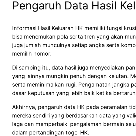
Pengaruh Data Hasil Ke
Informasi Hasil Keluaran HK memiliki fungsi kr
bisa menemukan pola serta tren yang akan mun
juga jumlah munculnya setiap angka serta kombi
memilih nomor.
Di samping itu, data hasil juga menyediakan pa
yang lainnya mungkin penuh dengan kejutan. M
serta meminimalkan rugi. Pengamatan jangka p
dasar keputusan yang lebih baik ketika bertaruh
Akhirnya, pengaruh data HK pada peramalan tida
mereka sendiri yang berdasarkan data yang vali
laga dan memperbaiki pengalaman bermain selu
dalam pertandingan togel HK.