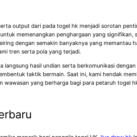
serta output dari pada togel hk menjadi sorotan pe
 untuk memenangkan penghargaan yang signifikan, s
iring dengan semakin banyaknya yang memantau hasi
 tren serta pola yang terjadi.
ara langsung hasil undian serta berkomunikasi denga
membentuk taktik bermain. Saat ini, kami hendak me
 wawasan yang berharga bagi para petaruh togel hk, s
erbaru