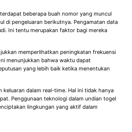
r, terdapat beberapa buah nomor yang muncul
ul di pengeluaran berikutnya. Pengamatan data
udi. Ini tentu merupakan faktor bagi mereka
njukkan memperlihatkan peningkatan frekuensi
. Ini menunjukkan bahwa waktu dapat
putusan yang lebih baik ketika menentukan
eluaran dalam real-time. Hal ini tidak hanya
pat. Penggunaan teknologi dalam undian togel
ciptakan lingkungan yang aktif dalam