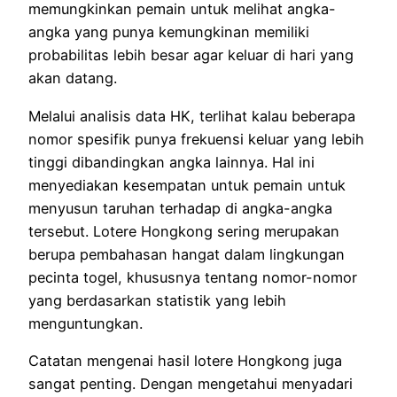
memungkinkan pemain untuk melihat angka-
angka yang punya kemungkinan memiliki
probabilitas lebih besar agar keluar di hari yang
akan datang.
Melalui analisis data HK, terlihat kalau beberapa
nomor spesifik punya frekuensi keluar yang lebih
tinggi dibandingkan angka lainnya. Hal ini
menyediakan kesempatan untuk pemain untuk
menyusun taruhan terhadap di angka-angka
tersebut. Lotere Hongkong sering merupakan
berupa pembahasan hangat dalam lingkungan
pecinta togel, khususnya tentang nomor-nomor
yang berdasarkan statistik yang lebih
menguntungkan.
Catatan mengenai hasil lotere Hongkong juga
sangat penting. Dengan mengetahui menyadari