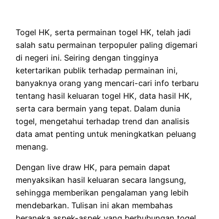
Togel HK, serta permainan togel HK, telah jadi
salah satu permainan terpopuler paling digemari
di negeri ini. Seiring dengan tingginya
ketertarikan publik terhadap permainan ini,
banyaknya orang yang mencari-cari info terbaru
tentang hasil keluaran togel HK, data hasil HK,
serta cara bermain yang tepat. Dalam dunia
togel, mengetahui terhadap trend dan analisis
data amat penting untuk meningkatkan peluang
menang.
Dengan live draw HK, para pemain dapat
menyaksikan hasil keluaran secara langsung,
sehingga memberikan pengalaman yang lebih
mendebarkan. Tulisan ini akan membahas
beraneka aspek-aspek yang berhubungan togel