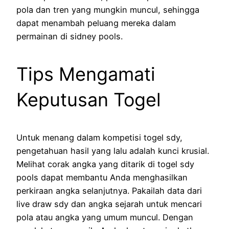
pola dan tren yang mungkin muncul, sehingga
dapat menambah peluang mereka dalam
permainan di sidney pools.
Tips Mengamati
Keputusan Togel
Untuk menang dalam kompetisi togel sdy,
pengetahuan hasil yang lalu adalah kunci krusial.
Melihat corak angka yang ditarik di togel sdy
pools dapat membantu Anda menghasilkan
perkiraan angka selanjutnya. Pakailah data dari
live draw sdy dan angka sejarah untuk mencari
pola atau angka yang umum muncul. Dengan