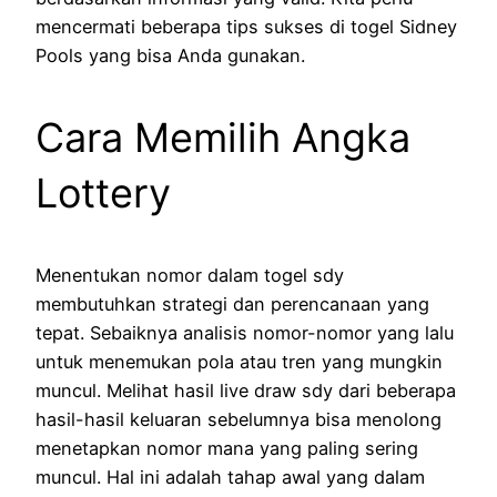
mencermati beberapa tips sukses di togel Sidney
Pools yang bisa Anda gunakan.
Cara Memilih Angka
Lottery
Menentukan nomor dalam togel sdy
membutuhkan strategi dan perencanaan yang
tepat. Sebaiknya analisis nomor-nomor yang lalu
untuk menemukan pola atau tren yang mungkin
muncul. Melihat hasil live draw sdy dari beberapa
hasil-hasil keluaran sebelumnya bisa menolong
menetapkan nomor mana yang paling sering
muncul. Hal ini adalah tahap awal yang dalam