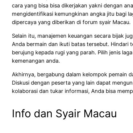
cara yang bisa bisa dikerjakan yakni dengan a
mengidentifikasi kemungkinan angka jitu bagi l
dipercaya yang diberikan di forum syair Macau.
Selain itu, manajemen keuangan secara bijak ju
Anda bermain dan ikuti batas tersebut. Hindari
berujung kepada rugi yang parah. Pilih jenis l
kemenangan anda.
Akhirnya, bergabung dalam kelompok pemain dan
Diskusi dengan peserta yang lain dapat mengun
kolaborasi dan tukar informasi, Anda bisa me
Info dan Syair Macau