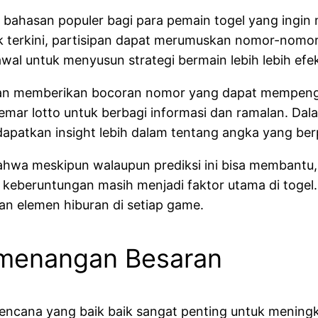
 bahasan populer bagi para pemain togel yang ingi
erkini, partisipan dapat merumuskan nomor-nomor jit
al untuk menyusun strategi bermain lebih lebih efekt
an memberikan bocoran nomor yang dapat mempengar
ar lotto untuk berbagi informasi dan ramalan. Dala
dapatkan insight lebih dalam tentang angka yang be
ahwa meskipun walaupun prediksi ini bisa membantu,
eberuntungan masih menjadi faktor utama di togel.
an elemen hiburan di setiap game.
emenangan Besaran
 rencana yang baik baik sangat penting untuk menin