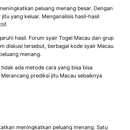
n meningkatkan peluang menang besar. Dengan
u yang keluar. Menganalisis hasil-hasil
if.
uhi hasil. Forum syair Togel Macau dan grup
m diskusi tersebut, berbagai kode syair Macau
rpeluang menang.
 tidak ada metode cara yang bisa bisa
 Merancang prediksi jitu Macau sebaiknya
gkatkan meningkatkan peluang menang. Satu