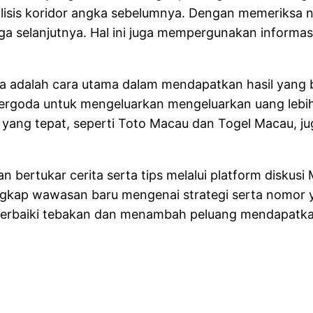
nalisis koridor angka sebelumnya. Dengan memeriksa 
aga selanjutnya. Hal ini juga mempergunakan informa
ga adalah cara utama dalam mendapatkan hasil yang 
 tergoda untuk mengeluarkan mengeluarkan uang lebih
aga yang tepat, seperti Toto Macau dan Togel Macau
 bertukar cerita serta tips melalui platform disku
gkap wawasan baru mengenai strategi serta nomor y
mperbaiki tebakan dan menambah peluang mendapatka