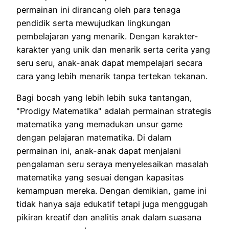
permainan ini dirancang oleh para tenaga
pendidik serta mewujudkan lingkungan
pembelajaran yang menarik. Dengan karakter-
karakter yang unik dan menarik serta cerita yang
seru seru, anak-anak dapat mempelajari secara
cara yang lebih menarik tanpa tertekan tekanan.
Bagi bocah yang lebih lebih suka tantangan,
"Prodigy Matematika" adalah permainan strategis
matematika yang memadukan unsur game
dengan pelajaran matematika. Di dalam
permainan ini, anak-anak dapat menjalani
pengalaman seru seraya menyelesaikan masalah
matematika yang sesuai dengan kapasitas
kemampuan mereka. Dengan demikian, game ini
tidak hanya saja edukatif tetapi juga menggugah
pikiran kreatif dan analitis anak dalam suasana