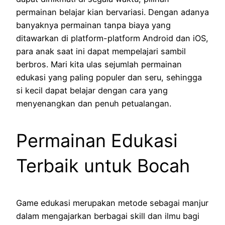
permainan belajar kian bervariasi. Dengan adanya
banyaknya permainan tanpa biaya yang
ditawarkan di platform-platform Android dan iOS,
para anak saat ini dapat mempelajari sambil
berbros. Mari kita ulas sejumlah permainan
edukasi yang paling populer dan seru, sehingga
si kecil dapat belajar dengan cara yang
menyenangkan dan penuh petualangan.
Permainan Edukasi
Terbaik untuk Bocah
Game edukasi merupakan metode sebagai manjur
dalam mengajarkan berbagai skill dan ilmu bagi