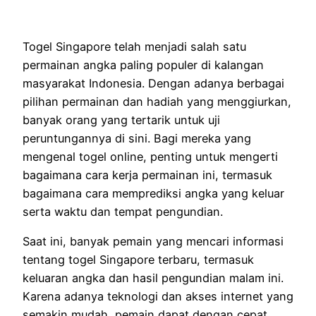
Togel Singapore telah menjadi salah satu
permainan angka paling populer di kalangan
masyarakat Indonesia. Dengan adanya berbagai
pilihan permainan dan hadiah yang menggiurkan,
banyak orang yang tertarik untuk uji
peruntungannya di sini. Bagi mereka yang
mengenal togel online, penting untuk mengerti
bagaimana cara kerja permainan ini, termasuk
bagaimana cara memprediksi angka yang keluar
serta waktu dan tempat pengundian.
Saat ini, banyak pemain yang mencari informasi
tentang togel Singapore terbaru, termasuk
keluaran angka dan hasil pengundian malam ini.
Karena adanya teknologi dan akses internet yang
semakin mudah, pemain dapat dengan cepat