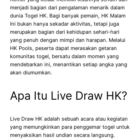
menjadi bagian dari pengalaman menarik dalam
dunia Togel HK. Bagi banyak pemain, HK Malam
Ini bukan hanya sekadar aktivitas, tetapi juga
merupakan bagian dari kehidupan sehari-hari
yang penuh dengan mimpi dan harapan. Melalui
HK Pools, peserta dapat merasakan getaran
komunitas togel, bersatu dalam momen yang
mendebarkan ini, menantikan setiap angka yang
akan diumumkan.
Apa Itu Live Draw HK?
Live Draw HK adalah sebuah acara atau kegiatan
yang memungkinkan para penggemar togel untuk
menyaksikan hasil undian secara langsung.