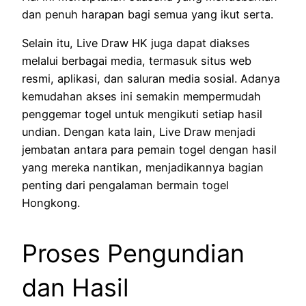
dan penuh harapan bagi semua yang ikut serta.
Selain itu, Live Draw HK juga dapat diakses
melalui berbagai media, termasuk situs web
resmi, aplikasi, dan saluran media sosial. Adanya
kemudahan akses ini semakin mempermudah
penggemar togel untuk mengikuti setiap hasil
undian. Dengan kata lain, Live Draw menjadi
jembatan antara para pemain togel dengan hasil
yang mereka nantikan, menjadikannya bagian
penting dari pengalaman bermain togel
Hongkong.
Proses Pengundian
dan Hasil