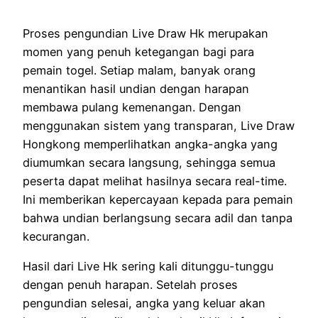
Proses pengundian Live Draw Hk merupakan
momen yang penuh ketegangan bagi para
pemain togel. Setiap malam, banyak orang
menantikan hasil undian dengan harapan
membawa pulang kemenangan. Dengan
menggunakan sistem yang transparan, Live Draw
Hongkong memperlihatkan angka-angka yang
diumumkan secara langsung, sehingga semua
peserta dapat melihat hasilnya secara real-time.
Ini memberikan kepercayaan kepada para pemain
bahwa undian berlangsung secara adil dan tanpa
kecurangan.
Hasil dari Live Hk sering kali ditunggu-tunggu
dengan penuh harapan. Setelah proses
pengundian selesai, angka yang keluar akan