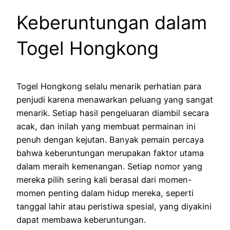
Keberuntungan dalam
Togel Hongkong
Togel Hongkong selalu menarik perhatian para
penjudi karena menawarkan peluang yang sangat
menarik. Setiap hasil pengeluaran diambil secara
acak, dan inilah yang membuat permainan ini
penuh dengan kejutan. Banyak pemain percaya
bahwa keberuntungan merupakan faktor utama
dalam meraih kemenangan. Setiap nomor yang
mereka pilih sering kali berasal dari momen-
momen penting dalam hidup mereka, seperti
tanggal lahir atau peristiwa spesial, yang diyakini
dapat membawa keberuntungan.