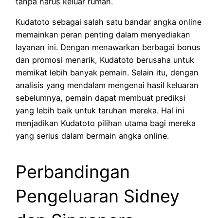
tanpa harus keluar rumah.
Kudatoto sebagai salah satu bandar angka online
memainkan peran penting dalam menyediakan
layanan ini. Dengan menawarkan berbagai bonus
dan promosi menarik, Kudatoto berusaha untuk
memikat lebih banyak pemain. Selain itu, dengan
analisis yang mendalam mengenai hasil keluaran
sebelumnya, pemain dapat membuat prediksi
yang lebih baik untuk taruhan mereka. Hal ini
menjadikan Kudatoto pilihan utama bagi mereka
yang serius dalam bermain angka online.
Perbandingan
Pengeluaran Sidney