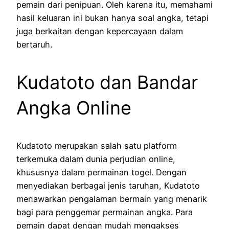
pemain dari penipuan. Oleh karena itu, memahami
hasil keluaran ini bukan hanya soal angka, tetapi
juga berkaitan dengan kepercayaan dalam
bertaruh.
Kudatoto dan Bandar
Angka Online
Kudatoto merupakan salah satu platform
terkemuka dalam dunia perjudian online,
khususnya dalam permainan togel. Dengan
menyediakan berbagai jenis taruhan, Kudatoto
menawarkan pengalaman bermain yang menarik
bagi para penggemar permainan angka. Para
pemain dapat dengan mudah mengakses