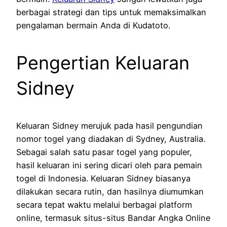
berbagai strategi dan tips untuk memaksimalkan
pengalaman bermain Anda di Kudatoto.
Pengertian Keluaran
Sidney
Keluaran Sidney merujuk pada hasil pengundian
nomor togel yang diadakan di Sydney, Australia.
Sebagai salah satu pasar togel yang populer,
hasil keluaran ini sering dicari oleh para pemain
togel di Indonesia. Keluaran Sidney biasanya
dilakukan secara rutin, dan hasilnya diumumkan
secara tepat waktu melalui berbagai platform
online, termasuk situs-situs Bandar Angka Online