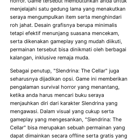
horror. Game tersebut membutuhkan anda untuk
menjelajahi satu gedung lama yang menakutkan
seraya mengumpulkan item serta menghindari
roh jahat. Desain grafisnya berupa minimalis
tetapi efektif menunjang suasana mencekam,
serta dikenakan gameplay yang mudah diikuti,
permainan tersebut bisa dinikmati oleh berbagai
kalangan, inklusive remaja muda.
Sebagai penutup, "Slendrina: The Cellar" juga
seharusnya dijadikan opsi. Game ini memberikan
pengalaman survival horror yang menantang,
ketika anda harus mencari buku seraya
menjauhkan diri dari karakter Slendrina yang
mengawasi. Dalam visual yang cukup serta
gameplay yang mengesankan, "Slendrina: The
Cellar" bisa merupakan sebuah permainan yang
dapat dimainkan secara offline serta gratis yang