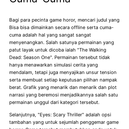
Bagi para pecinta game horor, mencari judul yang
Bisa bisa dimainkan secara offline serta cuma-
cuma adalah hal yang sangat sangat
menyenangkan. Salah satunya permainan yang
patut layak untuk dicoba ialah "The Walking
Dead: Season One". Permainan tersebut tidak
hanya menawarkan simulasi cerita yang
mendalam, tetapi juga menyajikan unsur tension
serta membuat setiap keputusan pilihan nampak
berat. Grafik yang menarik dan menarik dan plot
narrasi yang beremosi menjadikannya salah satu
permainan unggul dari kategori tersebut.
Selanjutnya, "Eyes: Scary Thriller" adalah opsi
tambahan yang untuk sejumlah penggemar game