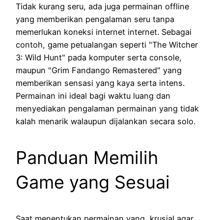
Tidak kurang seru, ada juga permainan offline
yang memberikan pengalaman seru tanpa
memerlukan koneksi internet internet. Sebagai
contoh, game petualangan seperti "The Witcher
3: Wild Hunt" pada komputer serta console,
maupun "Grim Fandango Remastered" yang
memberikan sensasi yang kaya serta intens.
Permainan ini ideal bagi waktu luang dan
menyediakan pengalaman permainan yang tidak
kalah menarik walaupun dijalankan secara solo.
Panduan Memilih
Game yang Sesuai
Saat menentukan permainan yang, krusial agar