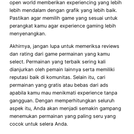
open world memberikan experiencing yang lebih
lebih mendalam dengan grafik yang lebih baik.
Pastikan agar memilih game yang sesuai untuk
perangkat kamu agar experience gaming lebih
menyenangkan.
Akhirnya, jangan lupa untuk memeriksa reviews
dan rating dari game permainan yang kamu
select. Permainan yang terbaik sering kali
dianjurkan oleh pemain lainnya serta memiliki
reputasi baik di komunitas. Selain itu, cari
permainan yang gratis atau bebas dari ads
apabila kamu mau menikmati experience tanpa
gangguan. Dengan memperhitungkan seluruh
aspek itu, Anda akan menjadi semakin gampang
menemukan permainan yang paling seru yang
cocok untuk selera Anda.