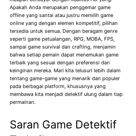
Apakah Anda merupakan penggemar game
offline yang santai atau justru memilih game
online yang dengan elemen kompetitif, pilihan
tersedia untuk semua. Dengan beragam genre
seperti game petualangan, RPG, MOBA, FPS,
sampai game survival dan crafting, menjamin
bahwa setiap pemain dapat menemukan game
terbaik yang sesuai dengan preferensi dan
keinginan mereka. Mari kita telusuri lebih dalam
tentang game-game yang menarik dan populer
pada berbagai platform, khususnya yang
membawa kita menjadi detektif ulung dalam tiap
permainan.
Saran Game Detektif