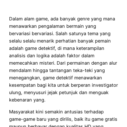
Dalam alam game, ada banyak genre yang mana
menawarkan pengalaman bermain yang
bervariasi bervariasi. Salah satunya tema yang
selalu selalu menarik perhatian banyak pemain
adalah game detektif, di mana keterampilan
analisis dan logika adalah faktor dalam
memecahkan misteri. Dari permainan dengan alur
mendalam hingga tantangan teka-teki yang
menegangkan, game detektif menawarkan
kesempatan bagi kita untuk berperan investigator
ulung, menyusuri jejak petunjuk dan menguak
kebenaran yang.
Masyarakat kini semakin antusias terhadap
game-game baru yang dirilis, baik itu game gratis
maupun berbayar dengan kualitas HD yang.